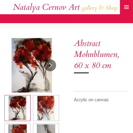
Natalya Cernov Art
Zum
gallery & Shop
Hauptinhalt
springen
Abstract
Mohnblumen,
60 x 80 cm
Acrylic on canvas