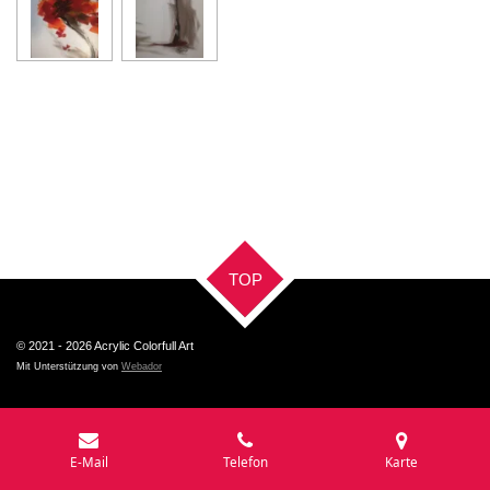
TOP
© 2021 - 2026 Acrylic Colorfull Art
Mit Unterstützung von
Webador
E-Mail
Telefon
Karte