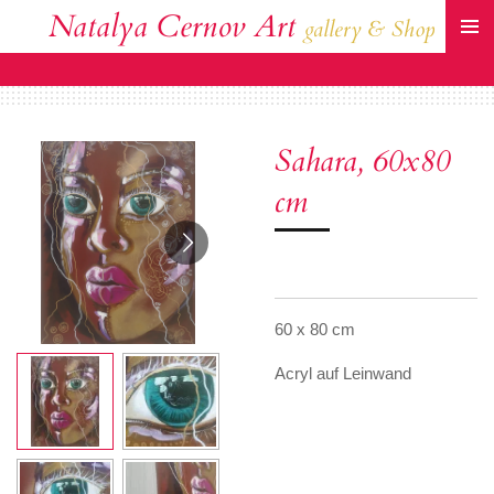
Natalya Cernov Art
Zum
gallery & Shop
Hauptinhalt
springen
Sahara, 60x80
cm
60 x 80 cm
Acryl auf Leinwand